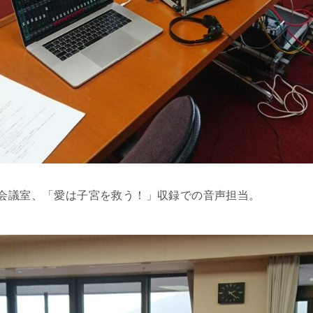
ル13F会議室、「愛は子宮を救う！」収録での音声担当。